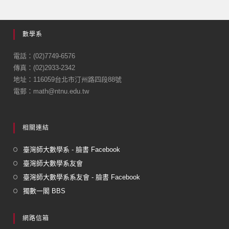
c
ail
e
數學系
b
o
電話：(02)7749-6576
傳真：(02)2933-2342
o
地址：116059台北市汀州路四段88號
k
電郵：math@ntnu.edu.tw
相關連結
臺灣師大數學系 - 臉書 Facebook
臺灣師大數學系友會
臺灣師大數學系系友會 - 臉書 Facebook
獨數一閣 BBS
網路信箱