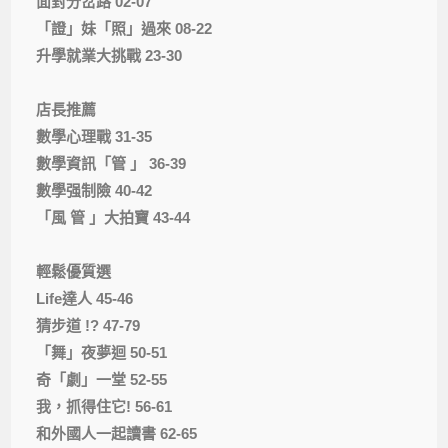
面對分岔路 02-07
「證」妹「照」過來 08-22
升學就業大挑戰 23-30
店長推薦
數學心理戰 31-35
數學資訊「管 」 36-39
數學强制險 40-42
「風 管 」大拍寶 43-44
輕鬆優質選
Life達人 45-46
猜步道 !? 47-79
「舞」夜夢迴 50-51
奇「劇」一堂 52-55
我，抓得住它! 56-61
和外國人一起讀書 62-65