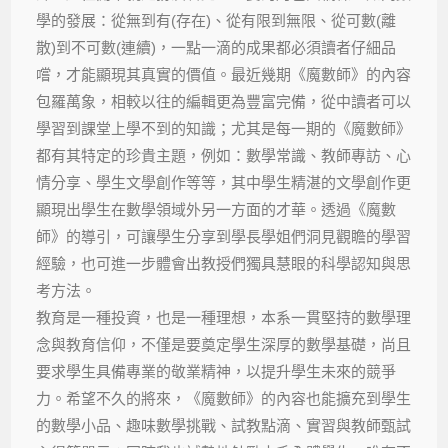
學的發展：從無到有(存在)、從有限到無限、從可數(離
散)到不可數(連續)，一點一滴的成果都必須讀者仔細品
嚐，才能顯現其真實的價值。最近幾期《魔數師》的內容
包羅萬象，相較以往的編輯更為豐富完備，從中讀者可以
學習到課堂上學不到的知識；尤其是每一期的《魔數師》
都有其特定的珍貴主題，例如：數學常識、教師專訪、心
情分享、學生文學創作等等，其中學生精湛的文學創作更
顯現出學生在數學領域外另一方面的才華。透過《魔數
師》的導引，可讓學生分享到學長學姐們洞見觀瞻的學習
經驗，也可進一步體會出教授們獨具慧眼的科學認知與思
考方法。
教育是一種投資，也是一種理想，本系一貫堅持的數學理
念與教育信仰，不僅是要奠定學生深厚的數學基礎，尚且
要求學生具備專業的敬業精神，以提升學生未來的競爭
力。希望不久的將來，《魔數師》的內容也能擴充到學生
的數學小品、趣味數學挑戰、試教點滴、實習與教師甄試