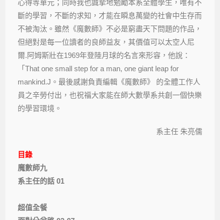
心得等單元；同時我也誠摯地勉勵本系全體學生，唯有不
斷的學習，不斷的求知，才能在瞬息萬變的社會中生存而
不被淘汰。雖然《魔數師》不必是窮盡天下問題的作品，
但絕對是每一位讀者的良師益友，其價值可以太空人尼
爾.阿姆斯壯在1969年登陸月球的名言來形容，他說：
「That one small step for a man, one giant leap for
mankind.J。最後感謝負責編輯《魔數師》 的全體工作人
員之辛勞付出，也祝福大家能在師大數學系共創一個快樂
的學習環境。
系主任 朱亮儒
目錄
魔數師九
系主任的話 01
超值全餐