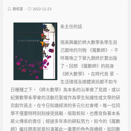
謝叔宴
2022-12-23
系主任的話
很高興屬於師大數學系學生自
己園地的刊物 《魔數師》，干
呼萬喚之下第九期終於要出版
了。回想 《魔數師》的前身
《師大數學》，在時代背 景 、
生活環境及媒體資訊都不如今
日種種之下，《師大數學》為本系的沿革做了見證，或以
紀實數學系學會的活動花絮或作為學生知識性或文學的研
究創作爲主。在今日知識經濟的多元化社會裡，每一位同
學不僅要時時刻刻接受挑戰、吸取新知，也應背負著本系
薪火傳承的責任；經過多年來的耕耘努力，如今的《魔數
師》繼往開來就是扮演著此一重要的角色與橋樑，如同數