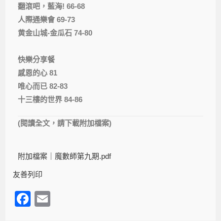
翻滾吧，藍海! 66-68
人際通樂會 69-73
黄金山城-金瓜石 74-80
快樂分享餐
感恩的心 81
唯心而已 82-83
十三樓的世界 84-86
(閱讀全文，請下載附加檔案)
附加檔案｜
魔數師第九期.pdf
友善列印
F
E
a
m