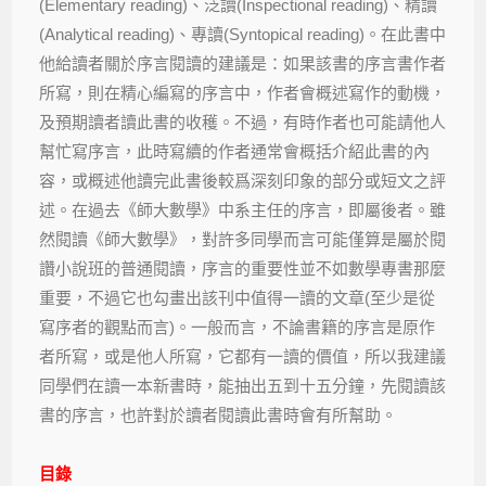
(Elementary reading)、泛讀(Inspectional reading)、精讀
(Analytical reading)、專讀(Syntopical reading)。在此書中
他給讀者關於序言閱讀的建議是：如果該書的序言書作者
所寫，則在精心編寫的序言中，作者會概述寫作的動機，
及預期讀者讀此書的收穫。不過，有時作者也可能請他人
幫忙寫序言，此時寫續的作者通常會概括介紹此書的內
容，或概述他讀完此書後較爲深刻印象的部分或短文之評
述。在過去《師大數學》中系主任的序言，即屬後者。雖
然閱讀《師大數學》，對許多同學而言可能僅算是屬於閱
讚小說班的普通閱讀，序言的重要性並不如數學專書那麼
重要，不過它也勾畫出該刊中值得一讀的文章(至少是從
寫序者的觀點而言)。一般而言，不論書籍的序言是原作
者所寫，或是他人所寫，它都有一讀的價值，所以我建議
同學們在讀一本新書時，能抽出五到十五分鐘，先閱讀該
書的序言，也許對於讀者閱讀此書時會有所幫助。
目錄