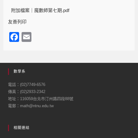
附加檔案｜
魔數師第七期.pdf
友善列印
F
E
a
m
c
ail
e
數學系
b
o
電話：(02)7749-6576
傳真：(02)2933-2342
o
地址：116059台北市汀州路四段88號
k
電郵：math@ntnu.edu.tw
相關連結