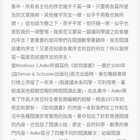
象中，所有系主任的序言幾乎千篇一律，只要將各篇所提
及的文章換掉，其他幾乎完全一樣，似乎不用看也無所
謂。」這句話乍聽之下，悉乎平常，但仔細一想，似乎也
是對我的一項警惕。我是否又要寫一篇讓同學讀之如食蠟
的序言？更重要的是同學們在閱讀數學書籍時，是否閱讀
該書的序言？又是否知道各書序言的目的何在？所以我想
寫一篇是否該讀序言的序言。
當Mortimer J.Adler所撰寫的《如何讀書》一書於1040年
(由Simon & Schuster出版社)首次出版時，會在暢銷書排
行榜上停留了一年多。(我建議本系同學，可利用寒、暑
假或其他假期空暇的時間閱讀此書)。在此書中，Adler帶
來了作爲大英百科全書長期編輯的經驗。經過1972年的
修定和更新，《如何讀書》仍然是一本對我們在工作和生
活中各種閱讀非常實用的指南。書中包括了針對普通閱讀
的內容，也包括了閱讀小說、歷史、自然科學、數學的專
門内容。Adler區分了四種不同的閱讀層次：初級閱讀