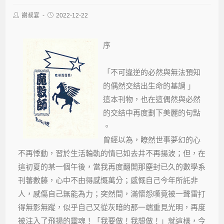
謝叔宴
2022-12-22
序
「不可違逆的必然與無法預知
的偶然交结出生命的基調 」
這本刊物，也在這偶然與必然
的交结中再度劃下美麗的句點
。
曾經以為，瞭然世事夢幻的心
不再悸動，習於生活輪軌的情已如去井不再揚波；但，在
這初夏的某一個午後，當我再度翻開那塵封已久的數學系
刊蕃數藤，心中不由得感慨萬分；感慨自己今年所託非
人，感傷自己無能為力；突然間，滿懷怨嘆竟被一聲雷打
得無影無蹤，似乎自己又從灰暗的那一端重見光明，再度
被注入了飛揚的靈魂！「我要做！我想做！」就這樣，今