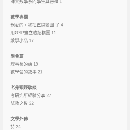
師大數學系的學生真徬徨 1
數學專欄
親愛的，我把直線變圓 了 4
用GSP畫立體結構圖 11
數學小品 17
學會篇
理事長的話 19
數學營的故事 21
老骨頭經驗談
考硏究所經驗分享 27
試教之後 32
文學外傳
詩 34