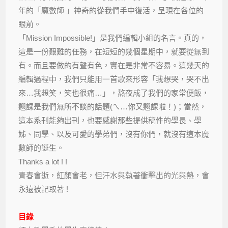
年的「魔數師 」神奇的從我們手中復活，呈現在各位的
眼前。
「Mission Impossible!」是我們編輯小組的名言。真的，
這是一份艱難的任務，在短短的幾個星期中，就要從無到
有。而且要做的有聲有色，實在是非常不容易。這幾天的
編輯過程中，我們只能用一首歌來形容「我想哭，哭不出
來…我想笑，笑也很痛…」，熬夜成了我們的家常便飯，
翹課是我們無所不談的話題(ㄟ…你又翹課啦！)；當然，
這本系刊能夠出刊，也要感謝那些提供稿件的學長、學
姊、同學、以及可愛的學弟們，沒有你們，就沒有這本魔
數師的誕生。
Thanks a lot ! !
青春會逝，紅顏會老，但汗水與執著衝擊出的光與熱，會
永遠被記取著 !
目錄