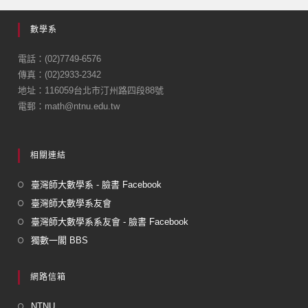
e
數學系
b
o
電話：(02)7749-6576
傳真：(02)2933-2342
o
地址：116059台北市汀州路四段88號
k
電郵：math@ntnu.edu.tw
相關連結
臺灣師大數學系 - 臉書 Facebook
臺灣師大數學系友會
臺灣師大數學系系友會 - 臉書 Facebook
獨數一閣 BBS
網路信箱
NTNU