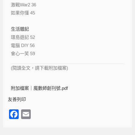
激戰War2 36
如果你懂 45
生活雜記
環島遊記 52
電腦 DIY 56
會心一笑 59
(閱讀全文，請下載附加檔案)
附加檔案｜
魔數師創刊號.pdf
友善列印
F
E
a
m
c
ail