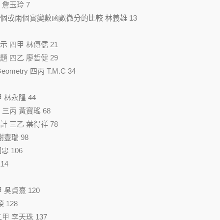
詹玉玲 7
個或兩個實變數函數微分的比較 林義雄 13
 四甲 林傳儒 21
 四乙 廖哲健 29
n Geometry 四丙 T.M.C 34
林永隆 44
三丙 黃寶瑤 68
 三乙 葉得祥 78
豐瑞 98
忠 106
14
吳貞熹 120
 128
 李天珠 137