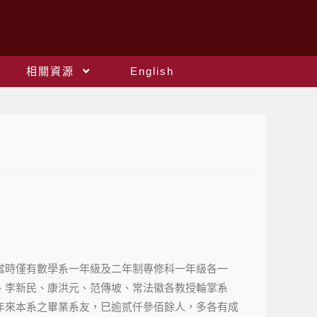
相關資源
English
當時僅有數學系一年級及二年制專修科一年級各一
、李新民、康洪元、范傳坡、常法徽各教授輪掌系
年來本系之畢業系友，巳逾贰仟參佰餘人，多各有成