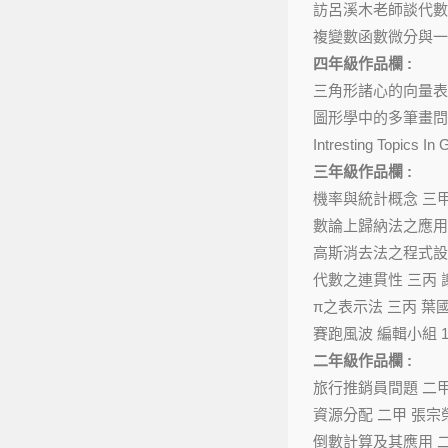
訪呂溪木老師談代數 
複變數函數微分與一
四年級作品欄 :
三角形諸心的向量表示
圖形學中的多筆畫問題
Intresting Topics I
三年級作品欄 :
機率與統計概念 三甲 
數論上歸納法之應用 
高斯消去法之程式設計
代數之連貫性 三丙 謝
π之表示法 三丙 葉國
賽跑風波 編輯小組 1
二年級作品欄 :
旅行推銷員間題 二甲 
資源分配 二甲 張宗榮
倒數計算及其應用 二甲