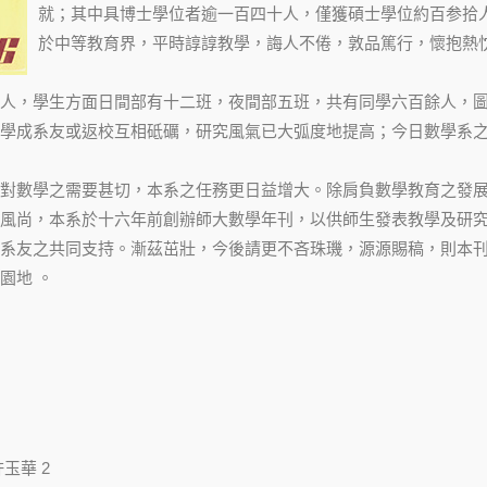
就；其中具博士學位者逾一百四十人，僅獲碩士學位約百参拾
於中等教育界，平時諄諄教學，誨人不倦，敦品篤行，懷抱熱
人，學生方面日間部有十二班，夜間部五班，共有同學六百餘人，
學成系友或返校互相砥礪，研究風氣已大弧度地提高；今日數學系
對數學之需要甚切，本系之任務更日益增大。除肩負數學教育之發
風尚，本系於十六年前創辦師大數學年刊，以供師生發表教學及研
系友之共同支持。漸茲茁壯，今後請更不吝珠璣，源源賜稿，則本
園地 。
玉華 2