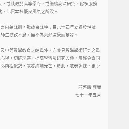
人，或執教於高等學府，或繼續高深研究，餘多服務
忱，此實本校優良風氣之所致。
圖書兩萬餘册，雜誌百餘種；自六十四年夏遷於現址
之師生孜孜不息，無不為美好遠景而奮發。
展及中等數學教育之輔導外，亦兼具數學學術研究之重
究心得。切磋琢磨，提高學習及研究興趣，屢經負責同
刊必前程似錦，散發絢爛光芒，於此，敬表謝忱，更盼
顏啓麟 謹識
七十一年五月