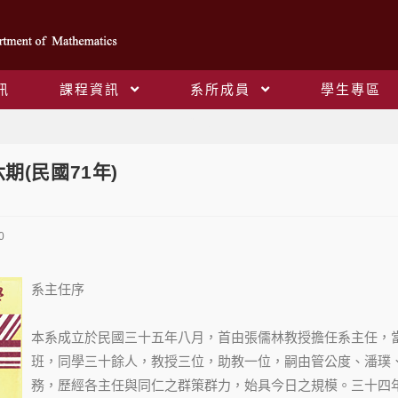
訊
課程資訊
系所成員
學生專區
Blog
期(民國71年)
0
系主任序
本系成立於民國三十五年八月，首由張儒林教授擔任系主任，
班，同學三十餘人，教授三位，助教一位，嗣由管公度、潘璞
務，歷經各主任與同仁之群策群力，始具今日之規模。三十四