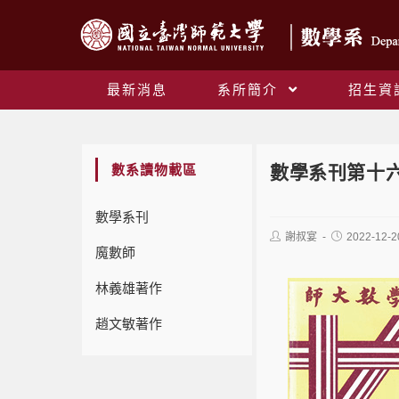
最新消息
系所簡介
招生資
數系讀物載區
數學系刊第十六
數學系刊
謝叔宴
2022-12-2
魔數師
林義雄著作
趙文敏著作