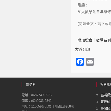
附錄 :
師大數學系各年級修
(閱讀全文，請下載
附加檔案｜
數學系刊第
友善列印
F
E
a
m
c
ail
e
數學系
相關連
b
電話：(02)7749-6576
臺灣師大
o
傳真：(02)2933-2342
臺灣師
地址：116059台北市汀州路四段88號
o
臺灣師大