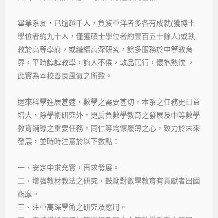
畢業系友，已逾越千人，負笈重洋者多各有成就(獲博士
學位者約九十人，僅獲碩士學位者約壹百五十餘人)或執
教於高等學府，或繼續高深研究，餘多服務於中等教育
界，平時諄諄教學，誨人不倦，敦品篤行，懷抱熱忱 ，
此實為本校善良風氣之所致。
邇來科學進展甚速，數學之需要甚切，本系之任務更日益
增大，除學術研究外，更肩負數學教育之發展及中等數學
教育輔導之重要任務。同仁等均懷履薄之心，致力於未來
發展，並時時注意於以下數點：
一、安定中求充實，再求發展。
二、增強教材教法之研究，鼓勵對數學教育有貢獻者出國
觀摩。
三、注重高深學術之研究及應用。