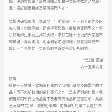
四、申請增設電子計算機組及配合中等數學教育之發展。
五、增訂圖書雜誌及增聘專門人才。
為增強研究風尚，本系於十年前創辦年刊，發表創作及研
究心得。切磋琢磨，提高學習興趣。屢繼負責同學之辛勞
耕耘及師生系友之共同支特，漸茲茁壯，今後請大家更不
容珠璣，源源賜稿，則本刊必前途似錦，散發絢爛光芒，
於此，至表謝忱，更盼我師生系友善珍此片園地。
常法徽 謹識
六十五年六月
序言
這是一大嚐試，本期系刊我們全部採用系友及同學們的作
品，而不似前數期的系刊百分之九十是老師們的作品。我
們確知同學們之作品遠不及老師們作品那麼富思想、具創
意及嚴密 完 整。我們也確知目前數學系的學生太過於依