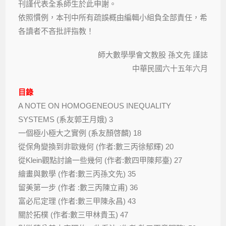
刊謹代表全系師生於此申謝。
依照慣例，本刊中所有疏誤概由編輯小組負全部責任，希
各讀者不吝批評指教！
師大數學學會文教股 孫文先 謹誌
中華民國六十五年六月
目錄
A NOTE ON HOMOGENEOUS INEQUALITY
SYSTEMS (系友郭王月娥) 3
一個極小極大之實例 (系友顏啓麟) 18
從保角變換到非歐幾何 (作者:數三丙徐郁輝) 20
從Klein觀點討論一些幾何 (作者:數四甲陳邦臺) 27
繪畫與數學 (作者:數三丙孫文先) 35
留美第一步 (作者 :數三丙陳立甫) 36
富必尼定理 (作者:數三甲陳永昌) 43
關於拓樸 (作者:數三甲林貴玉) 47