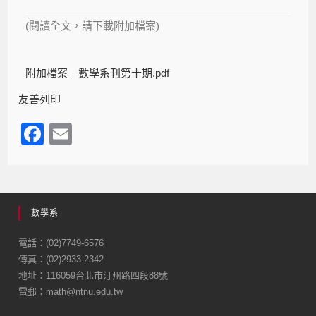
(閱讀全文，請下載附加檔案)
附加檔案｜
數學系刊第十期.pdf
友善列印
F
E
a
m
c
ail
e
數學系
b
o
電話：(02)7749-6576
傳真：(02)2933-2342
o
地址：116059台北市汀州路四段88號
k
電郵：math@ntnu.edu.tw