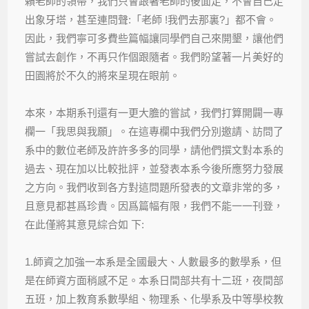
賴老師的領帶，我們只會跟著老師的後面走，不會自己走
出象牙塔，甚至連問聲:「老師 !我們去那裏?」都不會。
因此，我們寧可多費些篇幅讓同學們自己來開墾，讓他們
嘗試去創作，不再只作個跟隨者。我們盼望著一片美好的
田園將於不久的將來呈現在眼前。
本來，本期系刊還有一更大膽的嘗試，我們打算開闢一專
欄一「我思與我願」。在這專欄中我們分別邀請、訪問了
系中的數位老師及許許多多的同學，請他們撰文對本系的
過去、現在加以比較批評，並發表本系今後所應努力發展
之方向。我們收到各方對這問題所發表的文章非常的多，
且意見都甚爲珍貴。因爲篇幅有限，我們不能一一刊登，
在此僅將其意見綜合如 下:
1.師資之加強一本系是全國最大、人數最多的數學系，但
是在師資方面稍感不足。本系日間部共有十二班，夜間部
五班，加上教育系數學組、物理系、化學系及中等學校教