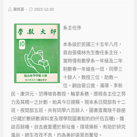
謝叔宴
2022-12-20
系主任序
本系設於民國三十五年八月，
首由張儒林先生擔任系主任，
當時僅有數學系一年級及二年
制數專一年級各一班，同學三
十餘人，教授三位，助教一
位。嗣由管公度、潘璞、李新
民、康洪元、范傳坡各教授，輪掌系務，歷經各主任之努
力及其精一之計劃，始具今日規模。現本系日間部有十二
班，夜間部五班，共有同學六百餘人，圖書壹萬陸千餘册
(分藏於數研數資料室及理學院圖書館約四仟伍百種)，雜
誌百餘種，自去歲夏遷於新址後，環境煥新，有助於研究
風尚，師生孜孜不息，均為美好遠景而奮發。