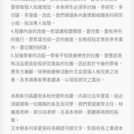
要使每個人知識增加，本系師生必須多討論、多研究、多
切磋、多琢磨，因此，我們建議系內裏策劃組織各科研究
小組，指派專人指導。
4.授課內容的改進一希望課程要精簡，要完整，要有序列
的進行，更希望完成一定的進度。在教授指定某些參考書
內，要切實的研讀。
5.加強學會的功能一學會不但是康樂性的社團，更應該是
陶冶品德及助長研究風氣的社團，因此對於今後的學會，
應多方兼顧，除舉辦康樂活動外尤宜發揚人格完美之培
養，及多請專家學者講演，以增長研究之風尚。
本期系刊爲慶祝本校卅週年校慶，内容比往年豐富，這必
須感謝每一位𧶽稿的系友及同學，我們更感謝常主任、林
義雄老師、郭汾派老師、呂溪本老師、鄭麗卿老師的指
導。
又本期系刊承蒙張校長親提刊頭文字，對張校長之重視本