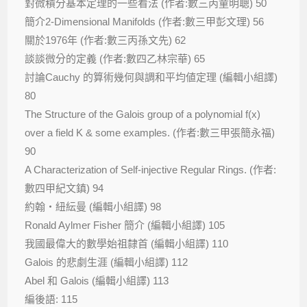
對微積分基本定理的一些看法 (作者:數三丙童明聰) 50
簡介2-Dimensional Manifolds (作者:數三甲彭文理) 56
關於1976年 (作者:數三丙孫文先) 62
談談微分的定義 (作者:數四乙林宗華) 65
討論Cauchy 的算術幾何與調和平均値定理 (編輯小組譯)
80
The Structure of the Galois group of a polynomial f(x)
over a field K & some examples. (作者:數三甲張簡永福)
90
A Characterization of Self-injective Regular Rings. (作者:
數四甲紀文鎮) 94
約翰・紐紜曼 (編輯小組譯) 98
Ronald Aylmer Fisher 簡介 (編輯小組譯) 105
我國最偉大的數學始祖隸首 (編輯小組譯) 110
Galois 的悲劇生涯 (編輯小組譯) 112
Abel 和 Galois (編輯小組譯) 113
編後語: 115