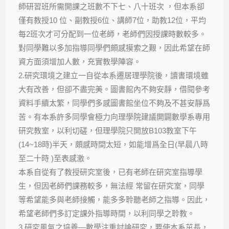
師研習班所需開課之班數不下七、八十班次 ，但本系卻
僅有教授10 位、副教授6位、講師7位，助教12位，平均
每2班次才可分配到一位老師，老師們因授課時數較多。
對同學難以多加指導同學們頗感摸索之艱，因此希望在師
資方面須增加人數，充實教學陣容。
2.研究環境之建立一自從本系遷居理學院後，讀書環境雖
大有改善，但卻不盡完美。圖書館內不夠安靜，借閱參考
資料手續太繁，同學們多感圖書館坐位不夠及不甚安靜爲
苦。有本系許多同學會極力向理學院建議開闢數學系專用
研究教室，以利切磋，但理學院只開放B103教室下午
(14~18時)半天，頗感時間太短，如能增爲全日(早晨八時
至二十時 )至表感激。
本系自從有了教授研究室後，已有老師在研究室指導學
生，但因老師們課務較多，無法經 常留在研究室，同學
等希望能多與老師接觸，能多多聆聽老師之指導。因此，
希望老師們多訂定課外指導時間，以利同學之聆教。
3.研究風氣之培養—數學注重討論研究，要使本系茁長，