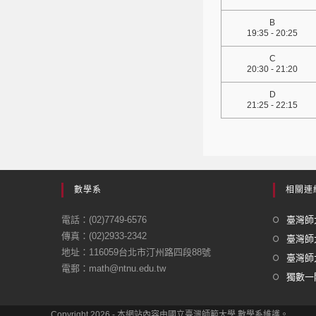
B
19:35 - 20:25
C
20:30 - 21:20
D
21:25 - 22:15
數學系
相關連
電話：(02)7749-6576
臺灣師大
傳真：(02)2933-2342
臺灣師
地址：116059台北市汀州路四段88號
臺灣師大
電郵：math@ntnu.edu.tw
獨數一閣
Copyright 2026 - 本網站內容由國立臺灣師範大學 數學系維護。