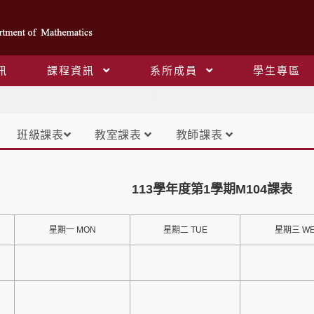
訊
課程資訊
系所成員
學生專區
課表
班級課表
教室課表
教師課表
113學年度第1學期M104課表
星期一 MON
星期二 TUE
星期三 W