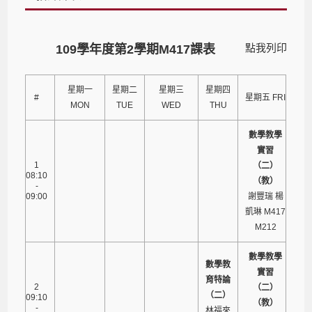
點我列印
109學年度第2學期M417課表
星期一
星期二
星期三
星期四
#
星期五 FRI
MON
TUE
WED
THU
數學教學
實習
1
（二）
08:10
（教）
-
09:00
謝豐瑞 楊
凱琳 M417
M212
數學教學
數學教
實習
育特論
2
（二）
（二）
09:10
（教）
-
林福來