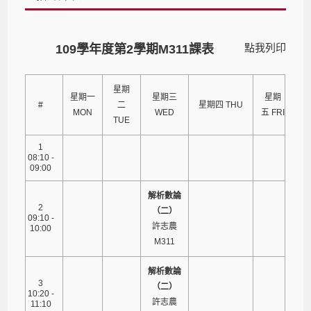
點我列印
109學年度第2學期M311課表
星期
星期一
星期三
星期
#
二
星期四 THU
MON
WED
五 FRI
TUE
1
08:10 -
09:00
解析數論
2
（二）
09:10 -
許志農
10:00
M311
解析數論
3
（二）
10:20 -
許志農
11:10