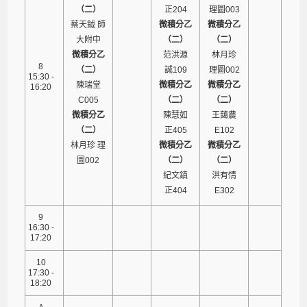
（二）
正204
理圖003
蔡天鉞 師
微積分乙
微積分乙
大附中
（二）
（二）
微積分乙
范洪源
林月珍
8
（二）
誠109
理圖002
15:30 -
陳瑞堂
微積分乙
微積分乙
16:20
C005
（二）
（二）
微積分乙
陳慧如
王藹農
（二）
正405
E102
林月珍 理
微積分乙
微積分乙
圖002
（二）
（二）
紀文鎮
洪有情
正404
E302
9
16:30 -
17:20
10
17:30 -
18:20