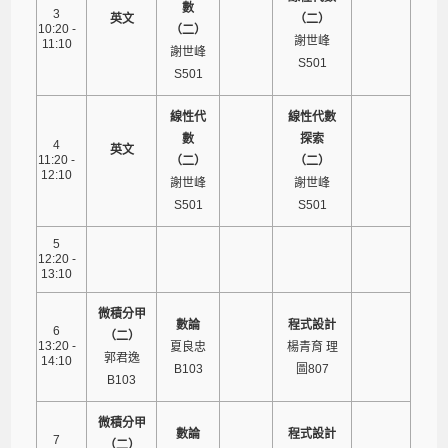
數
3
英文
（二）
10:20 -
（二）
謝世峰
11:10
謝世峰
S501
S501
線性代
線性代數
數
探索
4
英文
11:20 -
（二）
（二）
12:10
謝世峰
謝世峰
S501
S501
5
12:20 -
13:10
微積分甲
數論
程式設計
6
（二）
13:20 -
夏良忠
楊青育 理
郭君逸
14:10
B103
圖807
B103
微積分甲
數論
程式設計
7
（二）