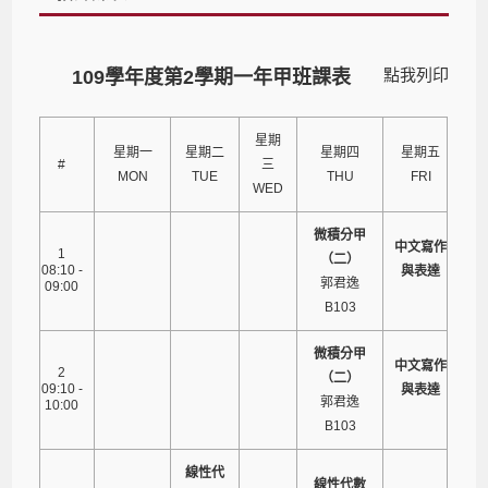
點我列印
109學年度第2學期一年甲班課表
星期
星期一
星期二
星期四
星期五
#
三
MON
TUE
THU
FRI
WED
微積分甲
中文寫作
1
（二）
08:10 -
與表達
郭君逸
09:00
B103
微積分甲
中文寫作
2
（二）
09:10 -
與表達
郭君逸
10:00
B103
線性代
線性代數