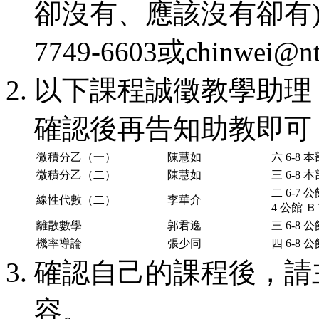
卻沒有、應該沒有卻有)
7749-6603或chinwei@nt
以下課程誠徵教學助理
確認後再告知助教即可
微積分乙（一）
陳慧如
六 6-8 本
微積分乙（二）
陳慧如
三 6-8 本
二 6-7 公
線性代數（二）
李華介
4 公館 Ｂ
離散數學
郭君逸
三 6-8 公
機率導論
張少同
四 6-8 公
確認自己的課程後，請
容。