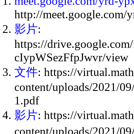
meet.google.com/yrd-yp
http://meet.google.com/
影片
:
https://drive.google.c
cIypWSezFfpJwvr/view
文件
: https://virtual.ma
content/uploads/
1.pdf
影片
: https://virtual.ma
content/uploads/20